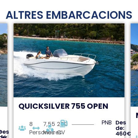
ALTRES EMBARCACIONS
QUICKSILVER 755 OPEN
PNB
Des
8
7,55
250
de:
e
Des
Persones
Metres
CV
460€
ció
de: