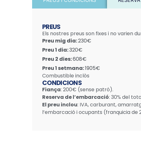
PREUS I CONDICIONS
RESERVA
PREUS
Els nostres preus son fixes i no varien 
Preu mig dia:
230€
Preu 1 dia:
320€
Preu 2 dies:
608€
Preu 1 setmana:
1905€
Combustible inclòs
CONDICIONS
Fiança
: 200€ (sense patró).
Reserva de l’embarcació
: 30% del tota
El preu inclou
: IVA, carburant, amarrat
l’embarcació i ocupants (franquicia de 