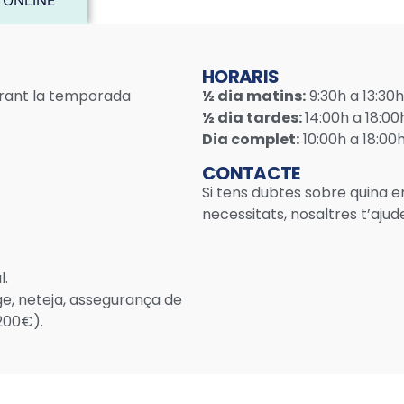
 ONLINE
HORARIS
durant la temporada
½ dia matins:
9:30h a 13:30h
½ dia tardes:
14:00h a 18:00
Dia complet:
10:00h a 18:00
CONTACTE
Si tens dubtes sobre quina 
necessitats, nosaltres t’aju
l.
ge, neteja, assegurança de
200€).