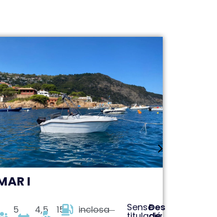
MAR I
MAR I
Sense
Des
5
4,5
15
inclosa
5
titulació
de: