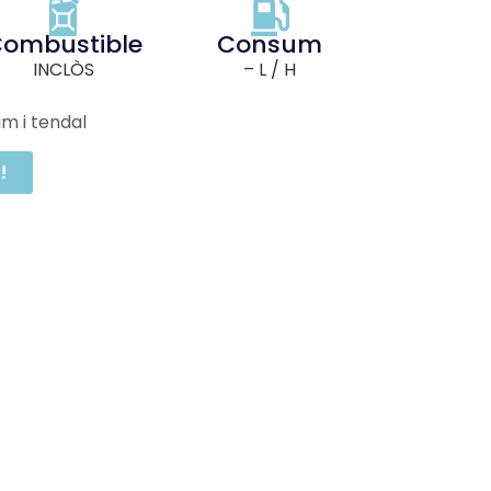
ombustible
Consum
INCLÒS
– L / H
um i tendal
!