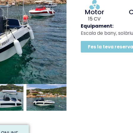
Motor
C
15 CV
Equipament:
Escala de bany, solàri
Fes la teva reserva