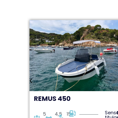
REMUS 450
Sense
Des
Sens
5
4,5
15
titulació
de:
titula