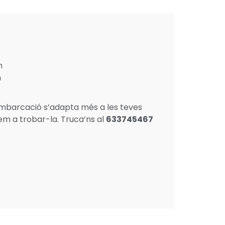
h
h
embarcació s’adapta més a les teves
dem a trobar-la. Truca’ns al
633745467