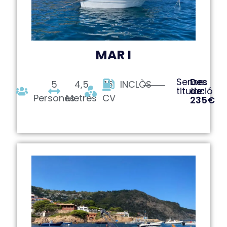
MAR I
Sense
Des
5
4,5
15
INCLÒS
titulació
de:
Persones
Metres
CV
235€