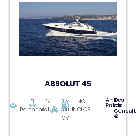
ABSOLUT 45
Amb
Des
11
14
2 x
NO
Patró
de:
Persones
Metres
310
INCLÒS
Consult
€
CV