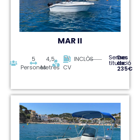
MAR II
Sense
Des
5
4,5
15
INCLÒS
titulació
de:
Persones
Metres
CV
235€