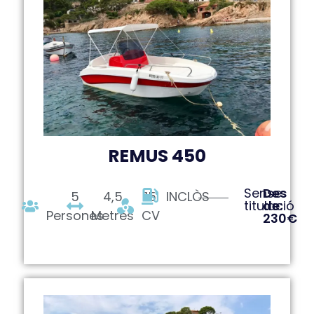
REMUS 450
Sense
Des
5
4,5
15
INCLÒS
titulació
de:
Persones
Metres
CV
230€