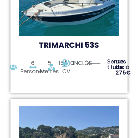
TRIMARCHI 53S
Sense
Des
6
5
15/40
INCLÒS
titulació
de:
Persones
Metres
CV
275€