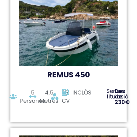
REMUS 450
Sense
Des
5
4,5
15
INCLÒS
titulació
de:
Persones
Metres
CV
230€