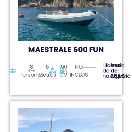
MAESTRALE 600 FUN
Llicència
Des
8
6
100
NO
de
de:
Persones
Metres
CV
INCLÒS
navegació
365€