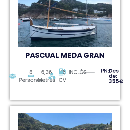
PASCUAL MEDA GRAN
PNB
Des
8
6,36
45
INCLÒS
de:
Persones
Metres
CV
355€