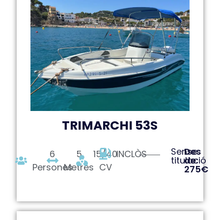
TRIMARCHI 53S
Sense
Des
6
5
15/40
INCLÒS
titulació
de:
Persones
Metres
CV
275€