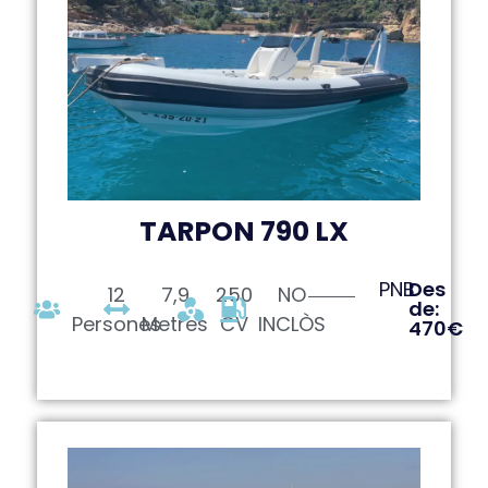
TARPON 790 LX
PNB
Des
12
7,9
250
NO
de:
Persones
Metres
CV
INCLÒS
470€