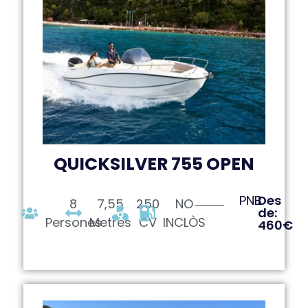
QUICKSILVER 755 OPEN
PNB
Des
8
7,55
250
NO
de:
Persones
Metres
CV
INCLÒS
460€