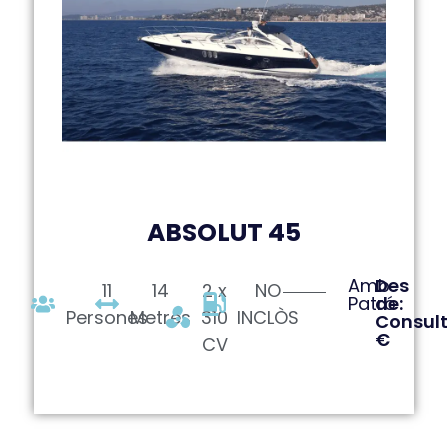
ABSOLUT 45
Amb
Des
11
14
2 x
NO
Patró
de:
Persones
Metres
310
INCLÒS
Consult
€
CV