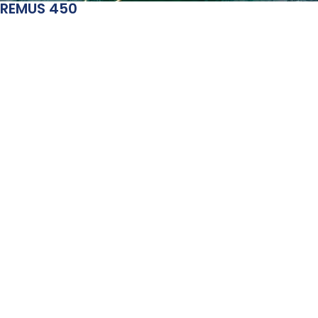
REMUS 450
5 Personas
4,5 Metros
15 CV
incluido
Sin titulación
Desde: 230€