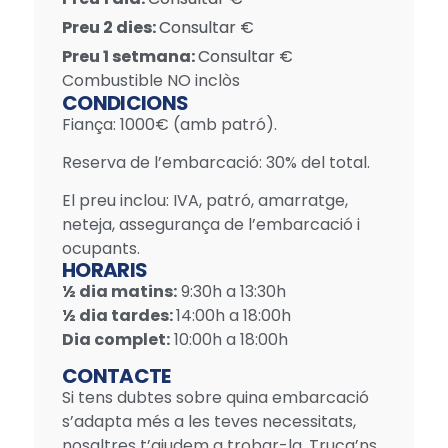
Preu 2 dies:
Consultar €
Preu 1 setmana:
Consultar €
Combustible NO inclòs
CONDICIONS
Fiança: 1000€ (amb patró).
Reserva de l’embarcació: 30% del total.
El preu inclou: IVA, patró, amarratge,
neteja, assegurança de l’embarcació i
ocupants.
HORARIS
½ dia matins:
9:30h a 13:30h
½ dia tardes:
14:00h a 18:00h
Dia complet:
10:00h a 18:00h
CONTACTE
Si tens dubtes sobre quina embarcació
s’adapta més a les teves necessitats,
nosaltres t’ajudem a trobar-la. Truca’ns