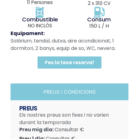
11 Persones
2 x 310 CV
Combustible
Consum
NO INCLÒS
150 L / H
Equipament:
Solàrium, tendal, dutxa, aire acondicionat, 1
dormitori, 2 banys, equip de so, WC, nevera.
Fes la teva reserva!
PREUS I CONDICIONS
PREUS
Els nostres preus son fixes i no varien
durant la temporada
Preu mig dia:
Consultar €
Preu 1 dia:
Consultar €