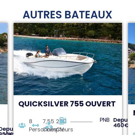
AUTRES BATEAUX
QUICKSILVER 755 OUVERT
PNB
Depuis:
8
7,55
250
460€
Depuis:
Personnes
Compteurs
CV
fication
230€