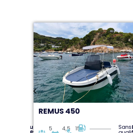
REMUS 450
Sans
Depuis:
Sans
5
4,5
15
qualification
230€
quali