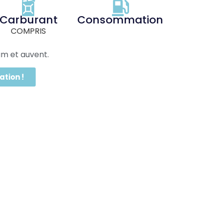
Carburant
Consommation
COMPRIS
ium et auvent.
ation !