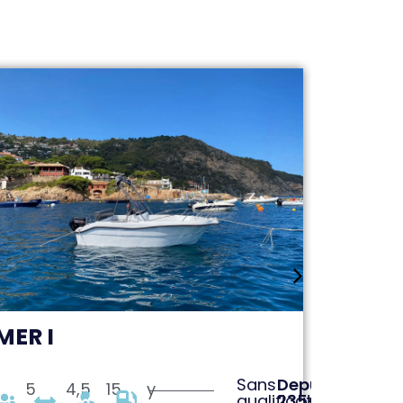
MER I
SEA II
Sans
Depuis:
5
4,5
15
y
5
qualification
235€