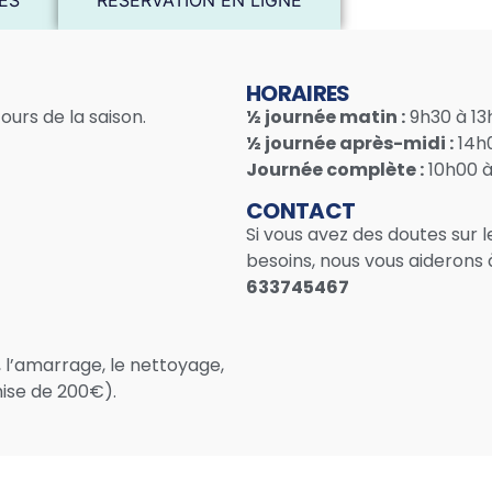
RES
RÉSERVATION EN LIGNE
HORAIRES
ours de la saison.
½ journée matin :
9h30 à 13
½ journée après-midi :
14h0
Journée complète :
10h00 à
CONTACT
Si vous avez des doutes sur 
besoins, nous vous aiderons 
633745467
, l’amarrage, le nettoyage,
ise de 200€).