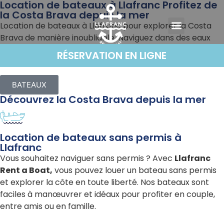
Location de bateaux à Llafranc Profitez de
la Costa Brava depuis la mer
Location de bateaux à Llafranc pour explorer la Costa
Brava de manière inoubliable. Naviguez dans des eaux
cristallines et découvrez des paysages spectaculaires.
RÉSERVATION EN LIGNE
Options sous licence et sans licence disponibles !
BATEAUX
Découvrez la Costa Brava depuis la mer
Location de bateaux sans permis à
Llafranc
Vous souhaitez naviguer sans permis ? Avec
Llafranc
Rent a Boat,
vous pouvez louer un bateau sans permis
et explorer la côte en toute liberté. Nos bateaux sont
faciles à manœuvrer et idéaux pour profiter en couple,
entre amis ou en famille.